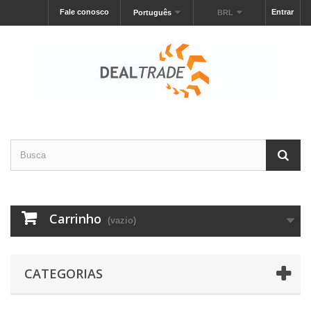
Fale conosco
Entrar
Português
BRL
Carrinho
(vazio)
CATEGORIAS