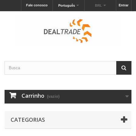
Fale conosco
Entrar
Português
BRL
Carrinho
(vazio)
CATEGORIAS