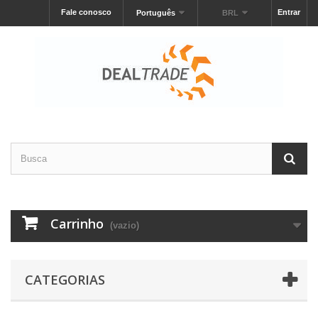
Fale conosco
Entrar
Português
BRL
Carrinho
(vazio)
CATEGORIAS