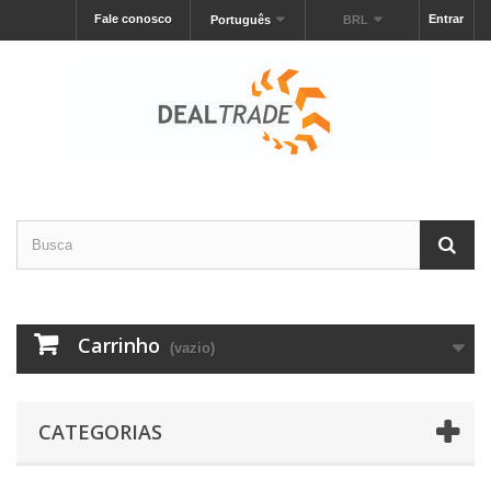
Fale conosco
Entrar
Português
BRL
Carrinho
(vazio)
CATEGORIAS